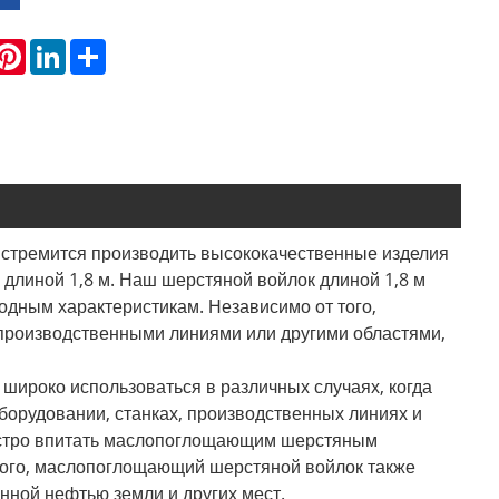
hatsApp
Pinterest
LinkedIn
Share
 стремится производить высококачественные изделия
 длиной 1,8 м. Наш шерстяной войлок длиной 1,8 м
одным характеристикам. Независимо от того,
 производственными линиями или другими областями,
широко использоваться в различных случаях, когда
борудовании, станках, производственных линиях и
быстро впитать маслопоглощающим шерстяным
 того, маслопоглощающий шерстяной войлок также
нной нефтью земли и других мест.