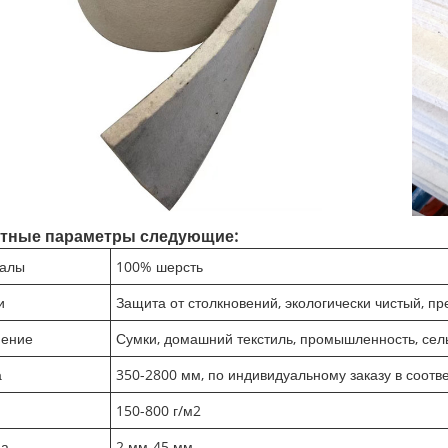
етные параметры следующие:
алы
100% шерсть
и
Защита от столкновений, экологически чистый,
ение
Сумки, домашний текстиль, промышленность, сель
а
350-2800 мм, по индивидуальному заказу в соот
150-800 г/м2
на
2 мм-45 мм