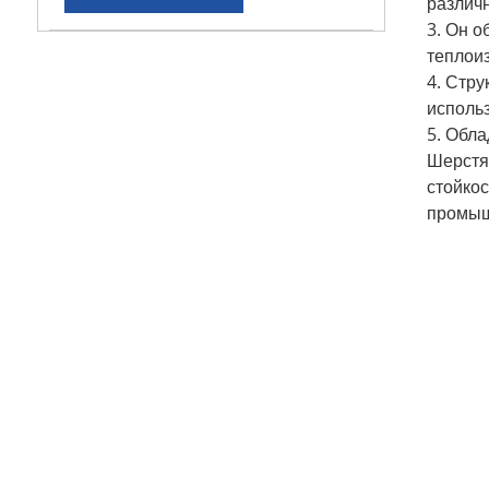
различ
3. Он 
теплои
4. Стру
исполь
5. Обла
Шерстян
стойкос
промыш