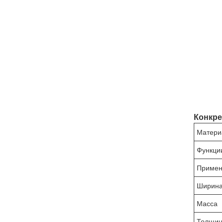
Конкр
Матери
Функци
Примен
Ширин
Масса
Толщи