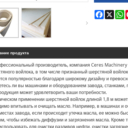
Facebook
X
W
ание продукта
офессиональный производитель, компания Ceres Machinery
тяного войлока, в том числе признанный шерстяной войлок
ется популярностью благодаря широкому дизайну и превосх
етесь ли вы машинами и оборудованием завода, станками,
родукция может удовлетворить ваши потребности.
ическом применении шерстяной войлок длиной 1,8 м может 
димо впитывать и очищать масло. Например, в машинах и о
 местах завода, если происходит утечка масла, ее можно 
ом, чтобы избежать диффузии и загрязнения масла. Кроме
спользовать для очистки разливов нефти, очистки загрязне