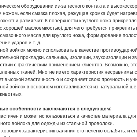
ническом оборудовании из-за тесного контакта и высокоско
 ножом, если смазка плохая, режущая кромка будет нагрева
тожжет и размягчит. К поверхности круглого ножа прикрепл
с хорошей маслоемкостью), для чего требуется прикрепить
 смазочного масла для круглого ножа, формирование полос
ние ударов и т. д.
ной войлок можно использовать в качестве противоударной
ительной прокладки, сальника, изоляции, звукоизоляции и 
тствии с фактическим применением клиентов. Возможно, эт
ленных тканей. Многие из его характеристик несравнимы 
т высокой эластичностью и сохраняет свою прочность и ун
ной войлок в основном изготавливается из натуральной шер
 животных.
ые особенности заключаются в следующем:
ластичен и может использоваться в качестве материала для
ного войлока для одежды из стальной проволоки.
а хороших характеристик валяния его нелегко ослабить, и 