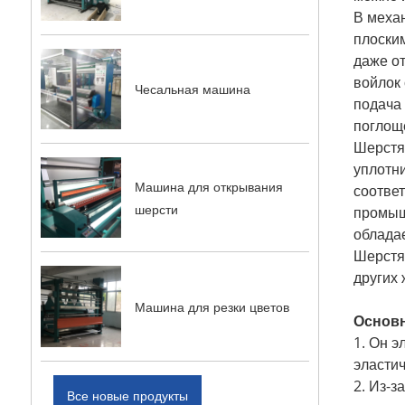
В меха
плоским
даже о
войлок 
Чесальная машина
подача
поглоще
Шерстя
уплотн
Машина для открывания
соотве
шерсти
промыш
обладае
Шерстя
других
Машина для резки цветов
Основн
1. Он э
эластич
2. Из-з
Все новые продукты