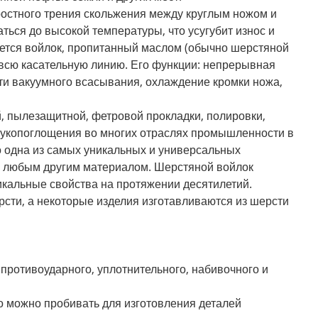
ростного трения скольжения между круглым ножом и
ться до высокой температуры, что усугубит износ и
яется войлок, пропитанный маслом (обычно шерстяной
 всю касательную линию. Его функции: непрерывная
ти вакуумного всасывания, охлаждение кромки ножа,
, пылезащитной, фетровой прокладки, полировки,
звукопоглощения во многих отраслях промышленности в
о одна из самых уникальных и универсальных
с любым другим материалом. Шерстяной войлок
икальные свойства на протяжении десятилетий.
сти, а некоторые изделия изготавливаются из шерсти
 противоударного, уплотнительного, набивочного и
его можно пробивать для изготовления деталей