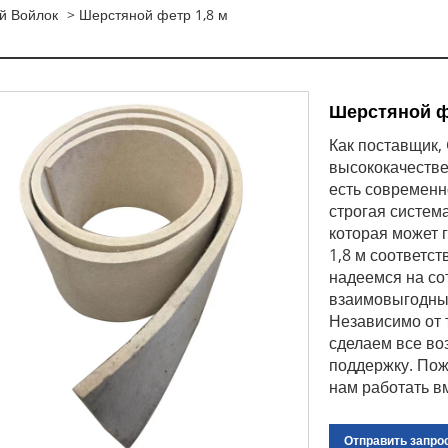
й Войлок
> Шерстяной фетр 1,8 м
Шерстяной ф
Как поставщик,
высококачестве
есть современн
строгая систем
которая может 
1,8 м соответс
надеемся на со
взаимовыгодны
Независимо от т
сделаем все во
поддержку. Пож
нам работать в
Отправить запро