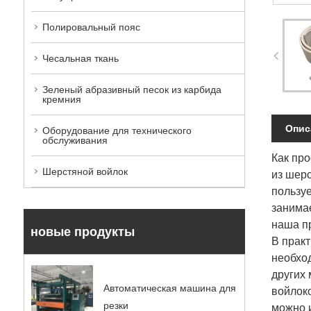
Полировальный пояс
Чесальная ткань
Зеленый абразивный песок из карбида
кремния
Опис
Оборудование для технического
обслуживания
Как пр
Шерстяной войлок
из шерс
пользу
занима
наша п
новые продукты
В практ
необхо
других
Автоматическая машина для
войлок
резки
можно и