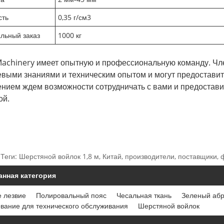
сть
0,35 г/см3
льный заказ
1000 кг
Machinery имеет опытную и профессиональную команду. 
евыми знаниями и техническим опытом и могут предостави
ением ждем возможности сотрудничать с вами и предостав
ой.
Теги: Шерстяной войлок 1,8 м, Китай, производители, поставщики, 
анная категория
 лезвие
Полировальный пояс
Чесальная ткань
Зеленый абр
вание для технического обслуживания
Шерстяной войлок