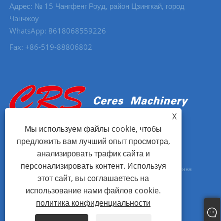
Адрес: № 15 Чангфенг Роуд, район Цзингкай, город
Чанчжоу
WhatsApp: 8618068559226
Fax: +86-519-88806802
X
Мы используем файлы cookie, чтобы
предложить вам лучший опыт просмотра,
анализировать трафик сайта и
персонализировать контент. Используя
Copyright © 2023 Changzhou Ceres Machinery Co., Ltd. Все права
этот сайт, вы соглашаетесь на
защищены.
использование нами файлов cookie.
политика конфиденциальности
Links
Sitemap
RSS
XML