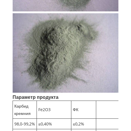
Параметр продукта
Карбид
Fe2O3
ФК
кремния
98,0-99,2%
≤0,40%
≤0,2%